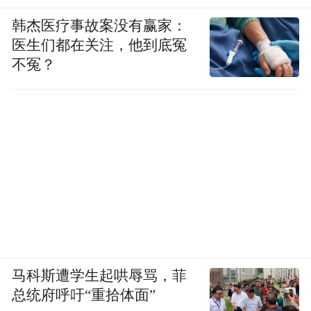
韩杰医疗事故案没有赢家：
医生们都在关注，他到底冤
不冤？
马科斯遭学生起哄辱骂，菲
总统府呼吁“重拾体面”