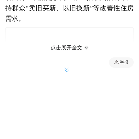
持群众“卖旧买新、以旧换新”等改善性住房
需求。
点击展开全文
举报
“近年来，温州楼市面临着二手房市场低迷的
困境。二手房成交价格屡创新低，不仅影响
了房价的整体稳定，也阻碍了购房者换房的