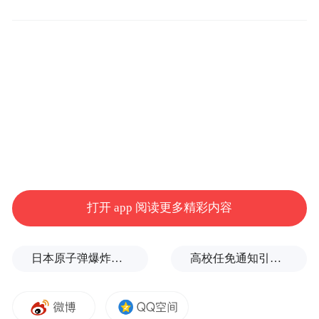
需求。许多家庭因手中二手房难以出手，而
无力购买心仪的新房，导致楼市陷入了‘卖不
掉旧房，买不了新房’的死循环。”《温州晚
报》的报道称，为了打破这一僵局，苍南县
推出“以旧换新”，旨在通过政策引导和市场
机制，加速二手房去库存，促进新房销售。
房地产分析人士蔡宗翰此前在接受中国城市
报采访时表示，当前改善型住房的购房者是
打开 app 阅读更多精彩内容
市场的重要消费群体。然而，在他们出售现
有自住房时，由于市场目前存在的结构性供
日本原子弹爆炸亲历者反对高市修改无核三原则，“她应该下台”
高校任免通知引关注：科长、主任自愿辞职，转任思政辅导员
应量失衡和流通性不足等问题，使得这部分
购房者的需求无法得到充分释放。