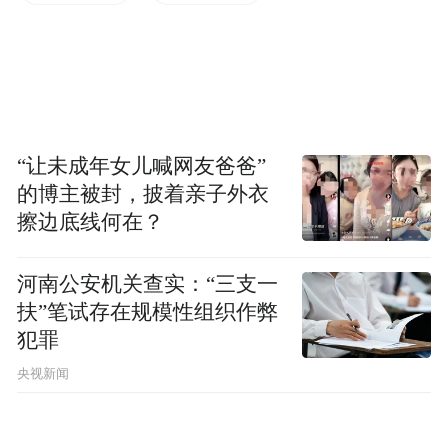
从全国来看，已有超百城推出住房“以旧换
新”政策。易居研究院研究总监严跃进认为，
“以旧换新”政策的推行和二手房挂牌量激
增、交易困难、房企去库存压力显现等有
关，房地产市场的“以旧换新”作为创新举
“让未成年女儿喊网友爸爸”
措，有助于激活潜在需求、盘活存量房产、
的博主被封，披着亲子外衣
优化增量住房，并促进市场平稳健康发展。
擦边底线何在？
河南公安机关查实：“三支一
扶”笔试存在规模性组织作弊
犯罪
央视新闻