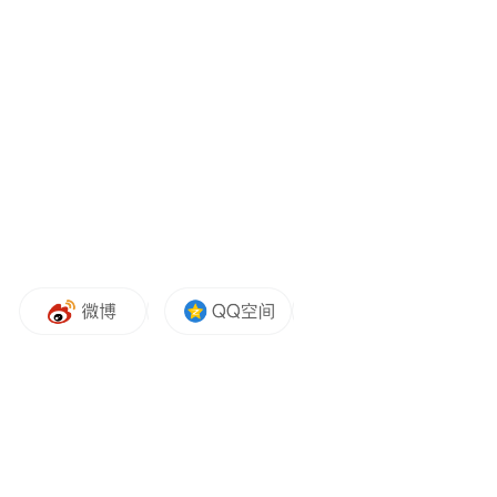
再如宝马“地板价”车型iX1，其落地价一度跌
至19万元。上海宝马4S店销售人员表示，目
前iX1落地价已经涨回20万元以上。不过浙江
一宝马经销商对澎湃新闻记者透露，由于iX1
在浙江并没有“绿牌”的优势，在一客一价的
情况下，还是可以做到20万元提车。
今年上半年，由于价格战肆虐，车市销量表
现普遍不理想。宝马在中国市场这个最大的
单一市场销量也出现下滑。官方数据显示，
宝马（含MINI）上半年在中国市场销量为
37.59万辆，同比下滑4.2%，而全球销量则为
增长2%。