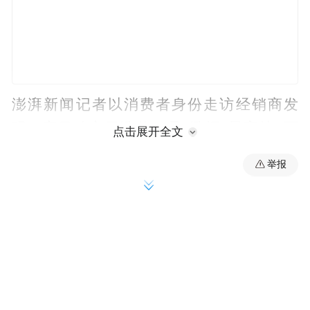
澎湃新闻记者以消费者身份走访经销商发
现，宝马确实已涨价，且“涨幅”最高达3万
点击展开全文
元，而奔驰、奥迪销售人员也透露了涨价预
举报
期。
宝马销售：最高“涨价”3万元
澎湃新闻记者就此走访门店了解到，今年上
半年，宝马4S店销量并未因大幅降价而回
暖，不少门店面临较大经营压力。第二季