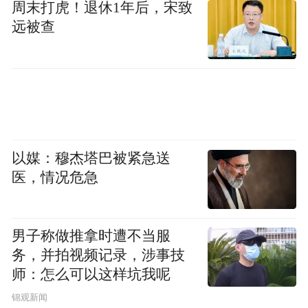
周末打虎！退休1年后，宋致
系等车型受价格战影响其实相对较小，价格
远被查
体系比较稳定，因为对于商务人群而言，品
牌对购车决定的影响更多。
此外，崔东树还提到，车企参加价格战，如
果没有新品来支撑“轮动化的降价”（老车型
降价到底后，马上推出新车型顶起价格体
以媒：穆杰塔巴被紧急送
系），而是贸然一路降到底，最后将对自己
医，情况危急
造成巨大打击，这并不利于中国市场稳定和
外资品牌的长远发展。
男子称做推拿时遭不当服
务，并拍视频记录，涉事技
师：怎么可以这样坑我呢
锦观新闻