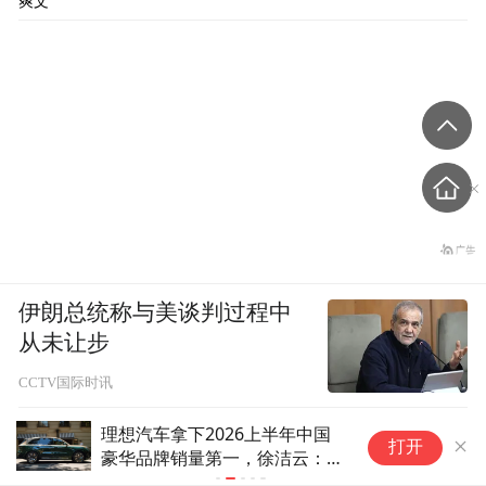
爽文
伊朗总统称与美谈判过程中
从未让步
CCTV国际时讯
理想汽车拿下2026上半年中国
两
打开
豪华品牌销量第一，徐洁云：祝
着
贺理想
得