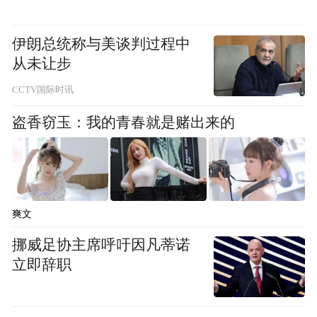
奔驰受宝马涨价、奔驰自身减产等因素的影
响，估计会在两周左右之后涨价。目前，奔
伊朗总统称与美谈判过程中
驰C260L落地价仅为28万元左右，A级落地价
从未让步
不足19万元，同样处于历史低价区间。
CCTV国际时讯
今年上半年，奔驰在华销量为35.26万辆，低
盗香窃玉：我的青春就是赌出来的
于去年的37.72万辆；奥迪方面尚未公布在华
销量。
乘联会秘书长崔东树对澎湃新闻记者表示，
爽文
BBA（奔驰、宝马、奥迪）的入门级车型今
挪威足协主席呼吁因凡蒂诺
年以来价格一路走低，主要是因为这些入门
立即辞职
级车型面向年轻人群，价格更敏感，这一价
位区间也与国产品牌形成正面竞争；而宝马5