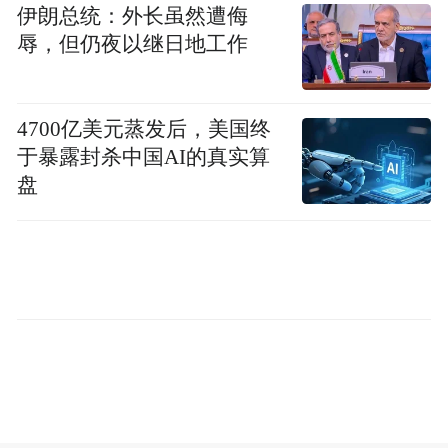
伊朗总统：外长虽然遭侮
需要指出的是，“涨价”相对的是此前较大折
辱，但仍夜以继日地工作
扣的价格，并非在官方指导价上直接提价，
更通俗的理解为，优惠幅度减少了。
4700亿美元蒸发后，美国终
BBA都退出价格战？销售人员：即将涨价
于暴露封杀中国AI的真实算
盘
随着宝马公开宣布稳定价格体系，奔驰和奥
迪也计划逐步收缩优惠力度。
上海浦东某奥迪4S店销售人员对澎湃新闻记
者表示，现在入手奥迪是较好的时间段，因
为奥迪后续肯定也会涨价，并且所有车系价
格都会上涨。