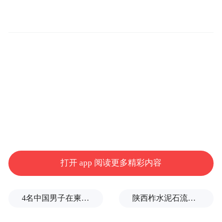
度，宝马方面开始为全国4S店提供多项扶持
政策，覆盖新车、二手车，以及金融、售后
等，4S店因此才缓解了部分压力。
针对“宝马全系涨价”的说法，前述销售人员
表示，“也不是说全部涨价，还是有很多车型
价格一直较为稳定，波动很小。”
她介绍，本次涨幅较大的主要集中在年轻款
车型，真实的涨幅最高的会达到3万元左右。
打开 app 阅读更多精彩内容
例如宝马X3领先型目前落地价为35万至36万
元，而一个月前的落地价最低到过33万元左
4名中国男子在柬埔寨杀人抛尸，被判无期
陕西柞水泥石流已致2人死亡，仍有1人失联
右。