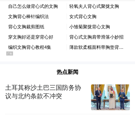
不过针对具体涨价时间，对方表示，门店仍
在等厂家通知，销售人员建议近期有买车计
划的可以进店看车先付定金，落地价会受落
地时间影响。
另一上汽奥迪城市展厅的销售人员向记者介
绍，目前奥迪售价仍处于低位，如奥迪A7L
标配可36万元左右落地，中配可38万元左右
热点新闻
落地。奥迪A7L上市官方指导价为41.87
土耳其称沙土巴三国防务协
万-69.97万元，上市后售价一路走低，有经销
议与北约条款不冲突
商向记者透露，今年上半年奥迪A7L最低价
还普遍停留在37万元左右。
奔驰销售人员也透露了涨价预期。他表示，