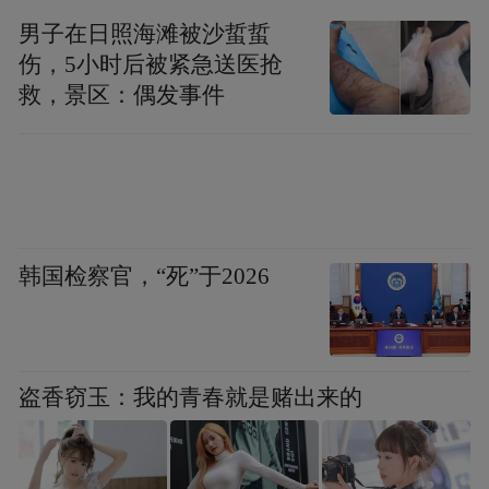
右，环比增长13.7%，同比增长32.7%，渗透
男子在日照海滩被沙蜇蜇
（记者 张屹
伤，5小时后被紧急送医抢
率预计进一步提升至46.7%。”
救，景区：偶发事件
鹏）
韩国检察官，“死”于2026
盗香窃玉：我的青春就是赌出来的