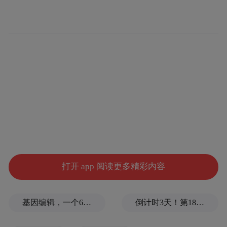
《汽车以旧换新补贴实施细则》中针对补贴
提出了明确范围和标准，即印发之日至2024
年12月31日期间，报废国三及以下排放标准
燃油乘用车或2018年4月30日前注册登记的新
能源乘用车，并购买符合节能要求乘用车新
车的个人消费者，可享受一次性定额补贴。
其中，对报废上述两类旧乘用车并购买符合
条件的新能源乘用车的，补贴1万元；对报废
国三及以下排放标准燃油乘用车并购买2.0升
及以下排量燃油乘用车的，补贴7000元。
打开 app 阅读更多精彩内容
从各地的实际补贴力度看，江西省、云南
基因编辑，一个6岁女孩之死
倒计时3天！第18届影响世界华人盛典即将启幕
省、河南省、北京市、上海市、宁夏等地的
“以旧换新”或“报废换新”单车补贴力度最高