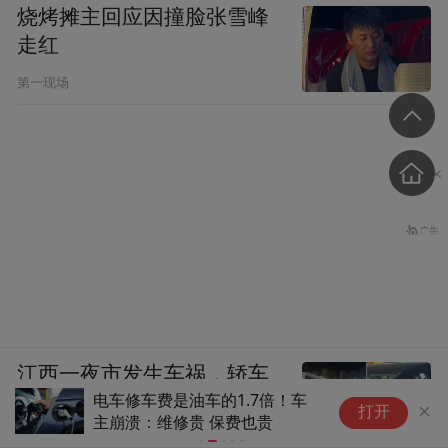
烧烤摊主回应因撞脸张雪峰
走红
第一现场
江西一夜市发生车祸，轿车
电车修车费是油车的1.7倍！车
吉
撞倒10余辆电动车、摩托
打开
主崩溃：维修贵 保费也贵
均
车，目击者：出事后司机一