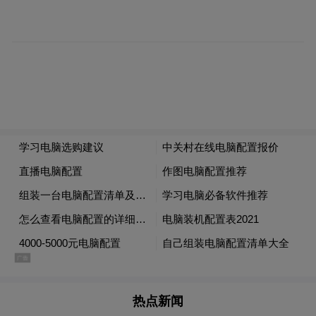
节后消费者就关注“以旧换新”的政策，期待
政策带来购车实惠，因此政策的实施对车市
是重大利好。“预计年度报废总量应能达到近
千万辆的规模，汽车以旧换新补贴对车市私
人新车消费会带来百万量级的增量，也能带
来千亿元以上的年消费增量，5月车市有望一
扫低迷状态实现恢复性增长。”
乘联会数据显示，5月1-19日市场零售90万
辆，同比去年下降5%，较上月同期增长
19%；今年以来累计零售726.7万辆，同比去
年增长6%。“本月狭义乘用车零售市场约为
165.0万辆左右，同比去年下降5.3%，环比上
热点新闻
月增长7.5%，新能源零售预计77.0万辆左