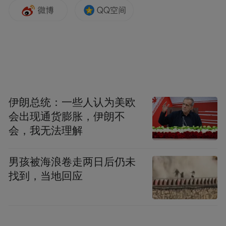
至10000元，内蒙古个人消费者报废置换新能
源乘用车最高达到12000元/辆。此外，深圳
市还放宽了购车指标限制，在深圳市商务局
印发的《深圳市推动消费品以旧换新行动方
案》中提到，取消非深户籍人员申请新能源
小汽车增量指标社保限制，放宽名下仅有1辆
伊朗总统：一些人认为美欧
在深圳市登记的小汽车个人申请混合动力小
会出现通货膨胀，伊朗不
会，我无法理解
汽车增量指标的条件限制。
男孩被海浪卷走两日后仍未
在乘联会秘书长崔东树看来，尽管“以旧换
找到，当地回应
新”政策在前期带来了消费者观望情绪，但其
对于车市的助推仍可期。“以旧换新政策落
地，对车市是重大利好。”崔东树表示，从春