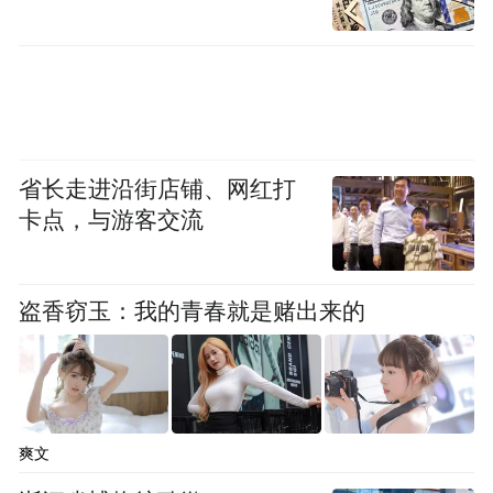
旧换新，扩大新房房源覆盖面，分批有序推
进。
专家：直接收购居民旧房，更具效率
收购旧房模式受购房者欢迎。
省长走进沿街店铺、网红打
卡点，与游客交流
以江苏省南京为例，据微信公众号“宜居南
京”5月22日消息，南京存量房“以旧换新”，
盗香窃玉：我的青春就是赌出来的
首批52组确认成交。自4月底宣布“以旧换新”
以来，初审符合条件的登记约3430组；案场
累计来访约2230组；缴纳新房意向认筹金的
换房人515组，52组客户确认成交。
爽文