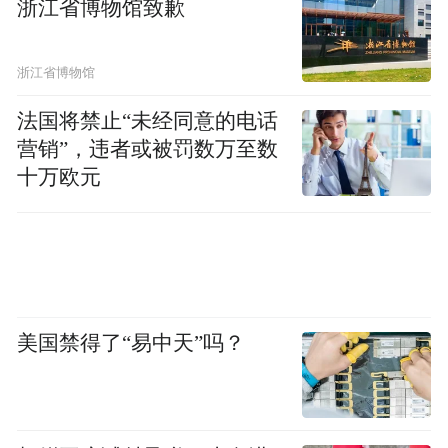
南京安居建设集团有限责任公司相关负责人
浙江省博物馆致歉
表示，公告发布后，市民登记报名、意向认
购积极踊跃。截至5月20日，线上、电话、现
浙江省博物馆
场等各类咨询约3450组，微信小程序“宁换
法国将禁止“未经同意的电话
新”平台登记意向报名约4150 组，初审符合
营销”，违者或被罚数万至数
条件的登记约3430组。案场累计来访约2230
十万欧元
组，缴纳新房意向认筹金的换房人515组。
平安证券房地产团队表示，以旧换新有利于
畅通一二手房置换链条、协助缩短交易周
期、促进新房销售去化。收购模式由地方国
美国禁得了“易中天”吗？
资或开发商直接收购居民旧房，在卖房环节
更具效率，成为主流。