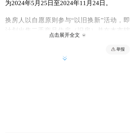
为2024年5月25日至2024年11月24日。
换房人以自愿原则参与“以旧换新”活动，即
计划出售二手商品住房（旧房）并在本市辖
点击展开全文
区内购买新建商品住房（新房）。首批共计
举报
122个房地产项目参与，分布于广州11个区。
活动内容提出，鼓励房地产开发企业为换房
人提供无忧选购新房服务，包括：锁定新房
房源、首付宽限期、无责任解除新房认购协
议并退还订金，以及为换房人提供购房款折
上折、购房大礼包、减免物业服务费等优
惠。鼓励房地产开发企业成立专门的“售旧”
服务团队，与房地产中介机构加强联络，为