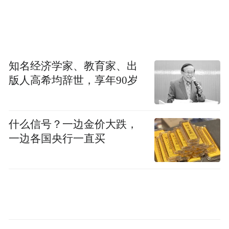
更多城市明确国企将收购二手房
收购二手房相关政策加速落地。
5月22日，安徽省蚌埠市发布关于进一步优化
知名经济学家、教育家、出
版人高希均辞世，享年90岁
房地产政策措施的通知。文件提出，支持“以
旧换新”。支持市蚌投、国控等所属国有房地
产企业组建“以旧换新”换购联盟，建立新房
什么信号？一边金价大跌，
与二手房便捷换购通道，帮助购房群众“以旧
一边各国央行一直买
换新”。鼓励企业根据需要，按照市场化原
则，收购有“卖旧买新”需求家庭的二手住
房，用于市场化租赁住房、保障性租赁住
房、丰富房票房源超市等。