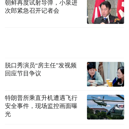
朝鲜再度试射导弹，小泉进
对于收购二手房的现状，光大证券房地产团
次郎紧急召开记者会
队首席分析师何缅南表示，目前收购目标规
模较大的城市有郑州（24年预计5000套）、
南京（24年预计2000套）等，其余城市整体
属于百套级别的试点，且旧房收购主体基本
为地方国企，短期内因各地试点规模较小、
意向认购率尚不高，或对新房以及二手房成
脱口秀演员“房主任”发视频
交影响有限。
回应节目争议
平安证券房地产团队同时表示，以旧换新大
规模复制面临阻碍，资金支持、房源质量等
特朗普所乘直升机遭遇飞行
安全事件，现场监控画面曝
成为关键：参与企业层面，收购模式下地方
光
国资去化新房，但收回旧房同时沉淀资金，
基于较低租金回报，以租赁旧房回收投入资