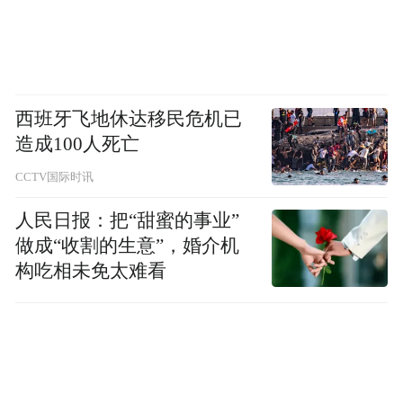
金周期较长，大规模复制需同等规模、长久
期、低利率资金支持。
对于租金问题“517”新政给出一个资金筹集方
西班牙飞地休达移民危机已
向。5月17日下午，国务院新闻办公室举行国
造成100人死亡
务院政策例行吹风会，介绍切实做好保交房
CCTV国际时讯
工作配套政策有关情况。中国人民银行副行
人民日报：把“甜蜜的事业”
长陶玲表示，设立3000亿元保障性住房再贷
做成“收割的生意”，婚介机
款，鼓励引导金融机构按照市场化、法治化
构吃相未免太难看
原则，支持地方国有企业以合理价格收购已
建成未出售商品房，用作配售型或配租型保
障性住房，预计将带动银行贷款5000亿元。