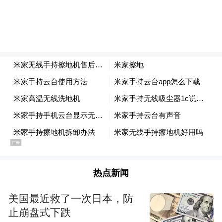
5月22日，安徽省淮北市发布《关于进一步促
进房地产市场的若干政策措施发布》。文件
要求，支持“以旧换新”，鼓励开发企业、中
介机构推出“以旧换新”服务，鼓励国企收购
有“卖旧买新”需求家庭的二手住房，盘活改
造存量住房用于保障性租赁住房，帮助新市
民、青年人缓解住房问题。
5月22日，湖北省武汉市硚口区发布《硚口区
关于进一步优化和完善促进房地产市场高质
量发展若干措施》。文件提出，全面推进住
热点新闻
房以旧换新。多渠道开展住房“以旧换新”。
美国最近救了一次日本，防
支持区平台公司通过收购二手住房用于市场
止崩盘式下跌
化租赁住房或保障性住房等方式开展住房以