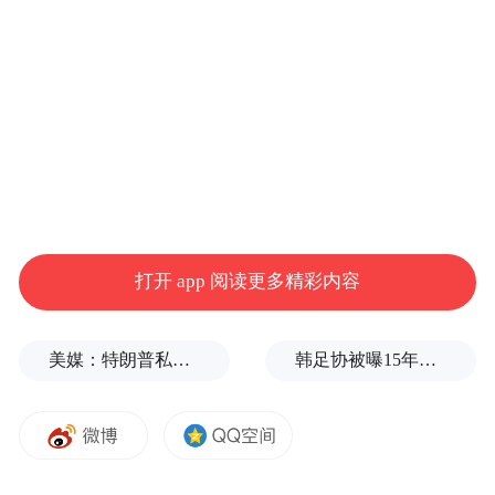
换房人提供更精准的“售旧”服务。
同时，鼓励房地产中介机构在与房地产开发
企业合作开展“以旧换新”期间，优先推广旧
房房源；鼓励房地产中介机构为换房人提供
旧房出售后新房交付前的过渡性租房佣金优
惠；如通过同一房地产中介机构完成“以旧换
新”的，鼓励房地产中介机构给予换房人佣金
打开 app 阅读更多精彩内容
优惠等。
美媒：特朗普私下支持万斯参加下届美国大选
韩足协被曝15年前为外籍裁判安排性招待，韩足协官员回应
在此之前，广东省深圳市和上海市已经推出
“以旧换新”活动，均采取提前锁定新房房源
并优先出售旧房的“代售购新”模式。