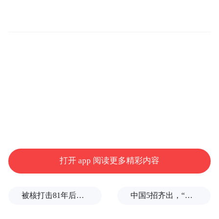
在多方协同努力下，2023年全市主城区136所
有需求的义务教育学校全部提供了校内午餐
午休服务，共惠及8.41万名城区学生。问卷
打开 app 阅读更多精彩内容
调查显示，学生家长对义务教育阶段学校午
餐午休工作的满意度接近100%。新华社微信
被核打击81年后，日本广岛废墟旁响起抗议声：拒绝拥核
中国5招齐出，“要打疼美国，也要让美国学会掂量分寸”
公众号在报道中点赞海口为中小学生提供校