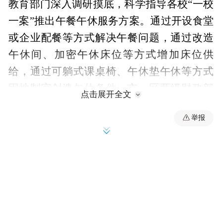
教育部门深入调研摸底，科学指导各校“一校
一案”推出午餐午休服务方案。通过开设食堂
或企业配餐等方式解决午餐问题，通过改造
午休间、加密午休床位等方式增加床位供
给，通过可躺式课桌椅、午休垫午休等方式
因地制宜创造午休条件。市、区两级财政部
点击展开全文
门协同联动，积极筹措资金，给力保障学校
举报
午餐午休改造工程及设施设备采购工作。各
级人大、政协也将校内学生午餐午休作为重
点建议和提案，协力加强督办推动。中小学
校还邀请家长代表进校园参观体验，为优化
午休服务管理、学校食堂监督、配餐企业选
择等工作献计献策。