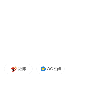
内午餐午休服务，并成为当天微博热点话
题。义务教育阶段学校午餐午休工作也成为
我市第二批主题教育正面典型案例，成为海
口教育的靓丽名片。
赵金玲表示，2024年，海口市教育局将持续
推动义务教育阶段学校午餐午休工作提质升
级。一方面，要进一步挖掘学校潜力，完善
午餐午休管理，提升教育服务品质，更好满
足学生和家长需求。另一方面，要力争实现
有需求的农村学校全覆盖，推进城乡教育公
共服务均等化，持续提升老百姓的幸福感和
获得感。