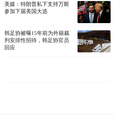
美媒：特朗普私下支持万斯
“特别声明：以上作品内容(包括在内的视频、图片或音
参加下届美国大选
频)为凤凰网旗下自媒体平台“大风号”用户上传并发
布，本平台仅提供信息存储空间服务。
Notice: The content above (including the videos,
pictures and audios if any) is uploaded and posted
韩足协被曝15年前为外籍裁
by the user of Dafeng Hao, which is a social media
判安排性招待，韩足协官员
platform and merely provides information storage
回应
space services.”