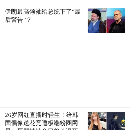
伊朗最高领袖给总统下了“最
后警告”？
26岁网红直播时轻生！给韩
国偶像送花竟遭极端粉圈网