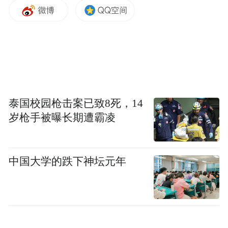
管理办法、行动实施方案、品牌准入标准、
基地标准、产品标准的出台，会降低或避免
出现区域公用品牌的“公地灾难”等问题。
2. 用专项资金拍摄纳入“椰城香见”的各企业
产品宣传片，购买海南机场、码头、动车等
泰国校园枪击案已致8死，14
宣传广告位，在机场、码头、动车上滚动播
岁枪手被曝长期遭霸凌
放提高品牌知名度。
3.打造农产品新零售模式，借助社交电商、
中国大学的跌下神坛元年
社群电商、社区电商、微博、微信、抖音、
小红书等线上网络平台进行线上营销，发布
有关“椰城香见”系列产品推介，全渠道获取