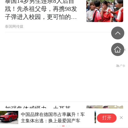
泰国14岁男生连杀8人后自
戕！先杀祖父母，再携98发
子弹进入校园，更可怕的细
节公布了
泰国网传媒
加强集体威慑力，土耳其、
《伦敦合伙人》开播在即，出海
沙特、巴基斯坦签署军事协
打开
创业讲好东方故事：本土品牌走
议
出去，境外游客引进来