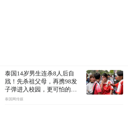
泰国14岁男生连杀8人后自
戕！先杀祖父母，再携98发
子弹进入校园，更可怕的细
节公布了
泰国网传媒