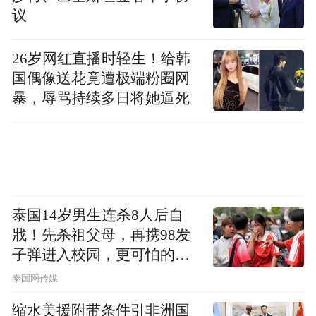
议
26岁网红直播时轻生！给韩
国偶像送花竟遭极端粉圈网
暴，辱骂持续多日将她逼死
泰国14岁男生连杀8人后自
戕！先杀祖父母，再携98发
子弹进入校园，更可怕的细
节公布了
泰国网传媒
缩水美援附带条件引非洲国