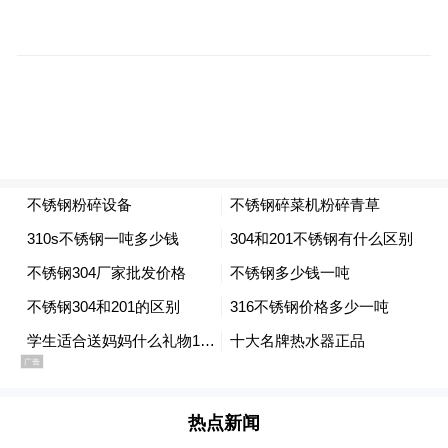
目标客户，并结合线下的专柜和口碑营销，
开展线上线下相结合推广模式，提升品牌知
名度。
4.用专项资金补贴导管中心旅游车辆及主要
旅游干道公交车辆上滚动播放“椰城香见”品
牌产品介绍，促进进岛游客及当地消费者购
买及提升品牌知名度。
5.用专项资金开拓如华润精品店、华联
BHG、百果园、盒马生鲜、大润发、海南省
内机场免税店、码头零售店、知名连锁商
超、旅游购物店等超市门店设立专柜销售“椰
城香见”品牌系列产品，通过现场品鉴等促销
热点新闻