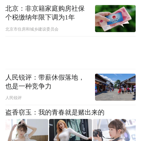
活动促进销售及提升品牌知名度；
北京：非京籍家庭购房社保
个税缴纳年限下调为1年
6.通过在省内外举办产品推介活动，参加展
北京市住房和城乡建设委员会
览等方式，提升产品销量和品牌认知度。
“特别声明：以上作品内容(包括在内的视频、图片或音
频)为凤凰网旗下自媒体平台“大风号”用户上传并发
布，本平台仅提供信息存储空间服务。
Notice: The content above (including the videos,
人民锐评：带薪休假落地，
pictures and audios if any) is uploaded and posted
也是一种竞争力
by the user of Dafeng Hao, which is a social media
platform and merely provides information storage
人民锐评
space services.”
盗香窃玉：我的青春就是赌出来的