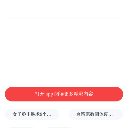
苏文珍同时指出，当前也存在品牌宣传力度
不够，仍处于发展初期，品牌知名度不高，
对产品的销售带动及议价能力也尚未显现。
为更好助力乡村振兴服务农业产业产品品牌
提升，推广海口区域公用品牌“椰城香见”品
牌认知度，苏文珍建议：
打开 app 阅读更多精彩内容
1. 尽快出台《海口“椰城香见”农产品区域公
用品牌管理办法（试行）》及《海口“椰城香
女子称丰胸术9个月后确诊乳腺癌，医美机构：手术不可能引发癌症，建议走司法途径
台湾宗教团体疫情期间求购新冠疫苗被骗10亿，蒋万安：民进党的错
见”农产品区域公用品牌行动实施方案》。区
域公用品牌的管理依托于品牌标准的建立，